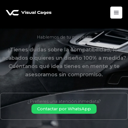
Ir
al
contenido
Hablemos de tu proyecto
¿Tienes dudas sobre la compatibilidad, los
acabados o quieres un diseño 100% a medida?
Cuéntanos qué idea tienes en mente y te
asesoramos sin compromiso.
¿Prefieres una atención inmediata?
Contactar por WhatsApp