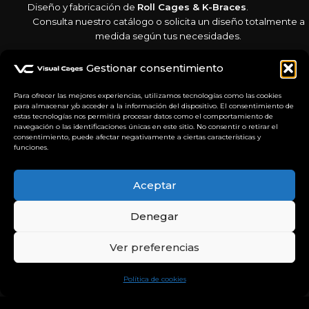
Diseño y fabricación de
Roll Cages & K-Braces
.
Consulta nuestro catálogo o solicita un diseño totalmente a
medida según tus necesidades.
Gestionar consentimiento
Para ofrecer las mejores experiencias, utilizamos tecnologías como las cookies
para almacenar y/o acceder a la información del dispositivo. El consentimiento de
estas tecnologías nos permitirá procesar datos como el comportamiento de
Horario de atención
navegación o las identificaciones únicas en este sitio. No consentir o retirar el
consentimiento, puede afectar negativamente a ciertas características y
Lunes a Viernes: 16:00 - 21:00
funciones.
Solicitar Presupuesto
Aceptar
Denegar
Ver preferencias
Política de Privacidad
|
Aviso Legal
© 2026 Visual Cages Visual Cages. Todos los derechos reservados.
Política de cookies